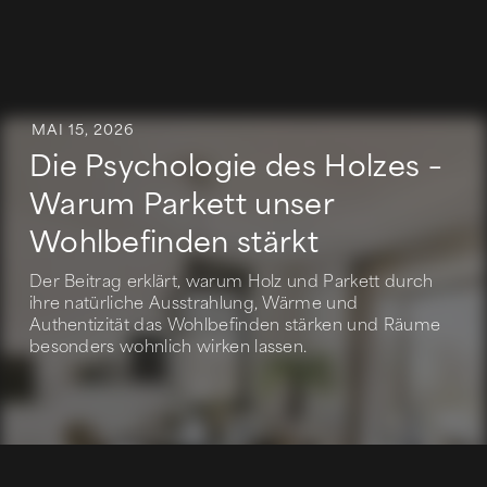
MAI 15, 2026
Die Psychologie des Holzes –
Warum Parkett unser
Wohlbefinden stärkt
Der Beitrag erklärt, warum Holz und Parkett durch
ihre natürliche Ausstrahlung, Wärme und
Authentizität das Wohlbefinden stärken und Räume
besonders wohnlich wirken lassen.