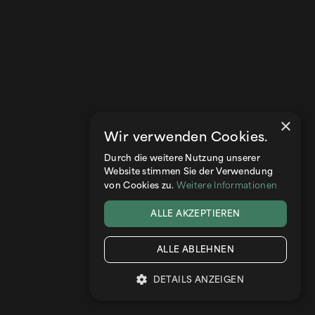
×
Wir verwenden Cookies.
Durch die weitere Nutzung unserer
Website stimmen Sie der Verwendung
Weitere Informationen
von Cookies zu.
Blog
Kleine Räume, große Wirkung: Wie der
ALLE AKZEPTIEREN
richtige Bodenbelag den Raum größer
ALLE ABLEHNEN
wirken lässt – Gestaltungstipps, die
Parkett zur optischen Vergrößerung
DETAILS ANZEIGEN
von Räumen nutzt