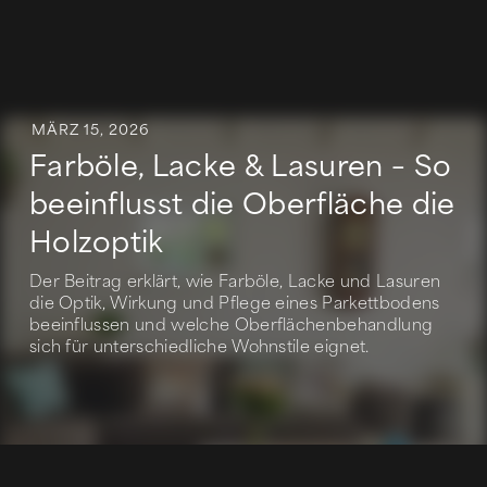
MÄRZ 15, 2026
Farböle, Lacke & Lasuren – So
beeinflusst die Oberfläche die
Holzoptik
Der Beitrag erklärt, wie Farböle, Lacke und Lasuren
die Optik, Wirkung und Pflege eines Parkettbodens
beeinflussen und welche Oberflächenbehandlung
sich für unterschiedliche Wohnstile eignet.